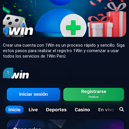
Crear una cuenta con 1Win es un proceso rápido y sencillo. Siga
estos pasos para realizar el registro 1Win y comenzar a usar
todos los servicios de 1Win Perú:
1