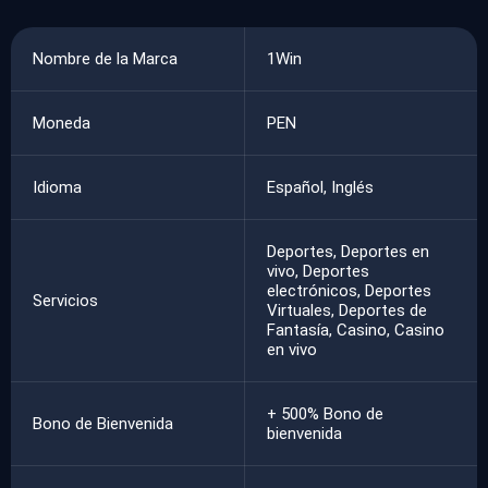
Nombre de la Marca
1Win
Moneda
PEN
Idioma
Español, Inglés
Deportes, Deportes en
vivo, Deportes
electrónicos, Deportes
Servicios
Virtuales, Deportes de
Fantasía, Casino, Casino
en vivo
+ 500% Bono de
Bono de Bienvenida
bienvenida