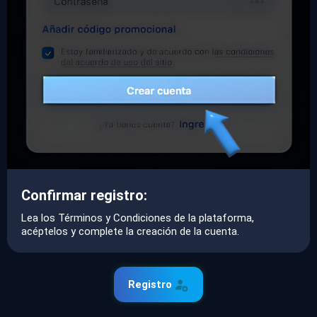
Confirmar registro:
Lea los Términos y Condiciones de la plataforma,
acéptelos y complete la creación de la cuenta.
Registro