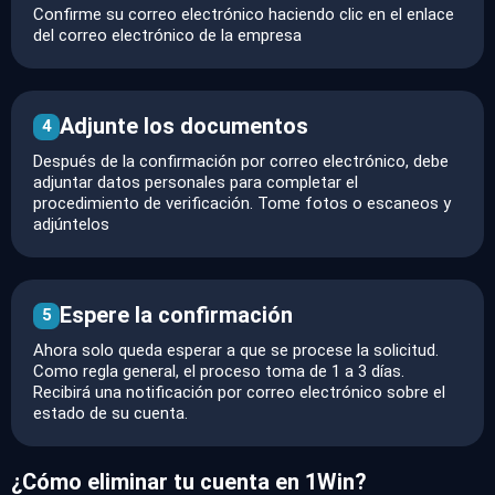
Confirme su correo electrónico haciendo clic en el enlace
del correo electrónico de la empresa
Adjunte los documentos
4
Después de la confirmación por correo electrónico, debe
adjuntar datos personales para completar el
procedimiento de verificación. Tome fotos o escaneos y
adjúntelos
Espere la confirmación
5
Ahora solo queda esperar a que se procese la solicitud.
Como regla general, el proceso toma de 1 a 3 días.
Recibirá una notificación por correo electrónico sobre el
estado de su cuenta.
¿Cómo eliminar tu cuenta en 1Win?