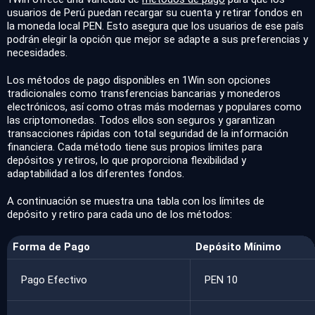
usuarios de Perú puedan recargar su cuenta y retirar fondos en
la moneda local PEN. Esto asegura que los usuarios de ese país
podrán elegir la opción que mejor se adapte a sus preferencias y
necesidades.
Los métodos de pago disponibles en 1Win son opciones
tradicionales como transferencias bancarias y monederos
electrónicos, así como otras más modernas y populares como
las criptomonedas. Todos ellos son seguros y garantizan
transacciones rápidas con total seguridad de la información
financiera. Cada método tiene sus propios límites para
depósitos y retiros, lo que proporciona flexibilidad y
adaptabilidad a los diferentes fondos.
A continuación se muestra una tabla con los límites de
depósito y retiro para cada uno de los métodos:
Forma de Pago
Depósito Mínimo
Pago Efectivo
PEN 10