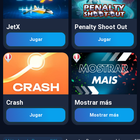
JetX
Penalty Shoot Out
Jugar
Jugar
Crash
Mostrar más
Jugar
Mostrar más