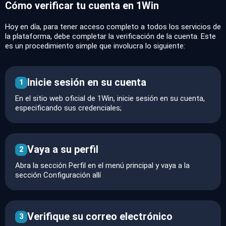
Cómo verificar tu cuenta en 1Win
Hoy en día, para tener acceso completo a todos los servicios de
la plataforma, debe completar la verificación de la cuenta. Este
es un procedimiento simple que involucra lo siguiente:
Inicie sesión en su cuenta
1
En el sitio web oficial de 1Win, inicie sesión en su cuenta,
especificando sus credenciales;
Vaya a su perfil
2
Abra la sección Perfil en el menú principal y vaya a la
sección Configuración allí
Verifique su correo electrónico
3