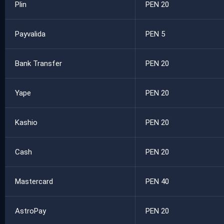
Plin
PEN 20
Payvalida
PEN 5
Bank Transfer
PEN 20
Yape
PEN 20
Kashio
PEN 20
Cash
PEN 20
Mastercard
PEN 40
AstroPay
PEN 20