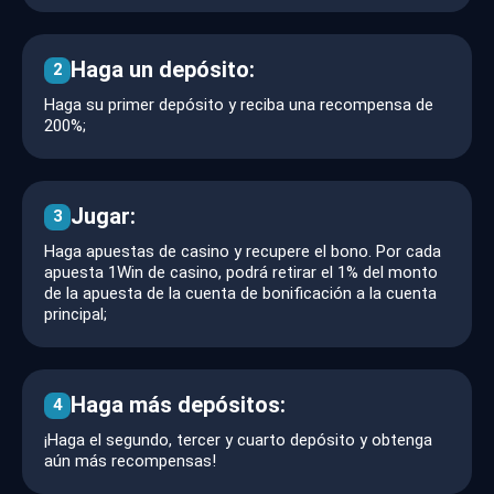
Haga un depósito:
2
Haga su primer depósito y reciba una recompensa de
200%;
Jugar:
3
Haga apuestas de casino y recupere el bono. Por cada
apuesta 1Win de casino, podrá retirar el 1% del monto
de la apuesta de la cuenta de bonificación a la cuenta
principal;
Haga más depósitos:
4
¡Haga el segundo, tercer y cuarto depósito y obtenga
aún más recompensas!