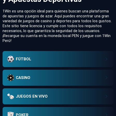
1Win es una opción ideal para quienes buscan una plataforma
de apuestas y juegos de azar. Aquí puedes encontrar una gran
variedad de juegos de casino y deportes para todos los gustos.
Este sitio tiene licencia y cumple con todos los requisitos
necesarios, lo que garantiza la seguridad de los usuarios.
¡Recargue su cuenta en la moneda local PEN y juegue con 1Win
Perú!
FÚTBOL
CASINO
JUEGOS EN VIVO
POKER